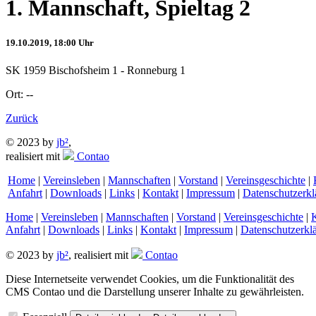
1. Mannschaft, Spieltag 2
19.10.2019, 18:00 Uhr
SK 1959 Bischofsheim 1 - Ronneburg 1
Ort: --
Zurück
© 2023 by
jb²
,
realisiert mit
Contao
Home
|
Vereinsleben
|
Mannschaften
|
Vorstand
|
Vereinsgeschichte
|
Anfahrt
|
Downloads
|
Links
|
Kontakt
|
Impressum
|
Datenschutzerkl
Home
|
Vereinsleben
|
Mannschaften
|
Vorstand
|
Vereinsgeschichte
|
Anfahrt
|
Downloads
|
Links
|
Kontakt
|
Impressum
|
Datenschutzerkl
© 2023 by
jb²
, realisiert mit
Contao
Diese Internetseite verwendet Cookies, um die Funktionalität des
CMS Contao und die Darstellung unserer Inhalte zu gewährleisten.