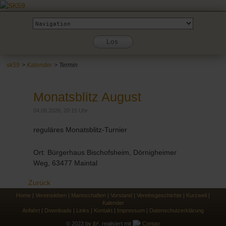
Zielseite
Los
sk59
Kalender
Termin
Monatsblitz August
04.08.2026, 20:15 Uhr
reguläres Monatsblitz-Turnier
Ort: Bürgerhaus Bischofsheim, Dörnigheimer
Weg, 63477 Maintal
Zurück
Home
|
Vereinsleben
|
Mannschaften
|
Vorstand
|
Vereinsgeschichte
|
Kurzweil
|
Kalender
Anfahrt
|
Downloads
|
Links
|
Kontakt
|
Impressum
|
Datenschutzerklärung
© 2023 by
jb²
, realisiert mit
Contao