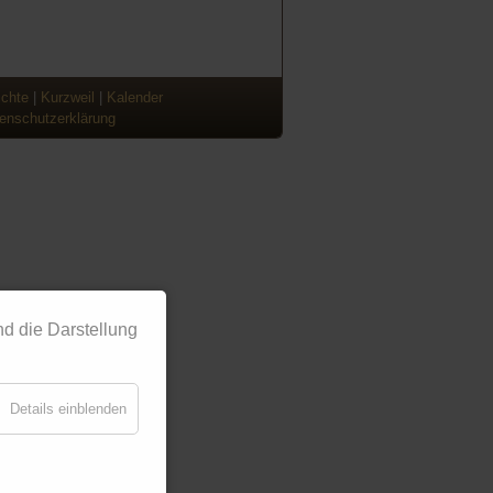
ichte
|
Kurzweil
|
Kalender
enschutzerklärung
d die Darstellung
Details einblenden