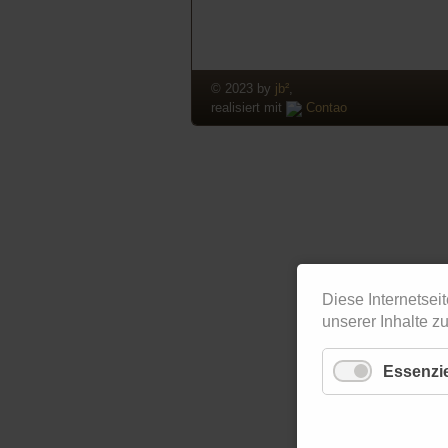
© 2023 by
jb²
,
realisiert mit
Contao
Diese Internetsei
unserer Inhalte z
Essenzie