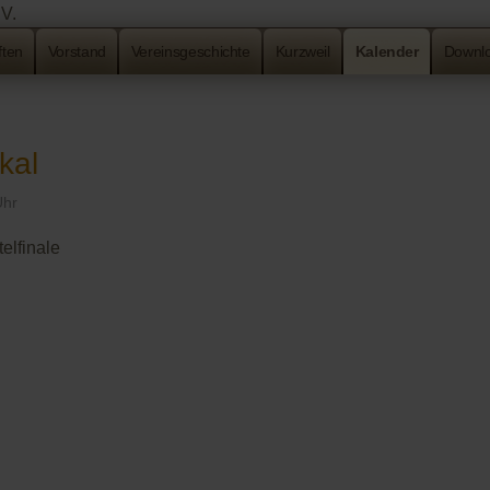
ten
Vorstand
Vereinsgeschichte
Kurzweil
Kalender
Downl
kal
Uhr
elfinale