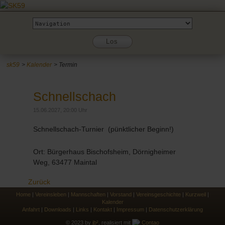
Zielseite
Los
sk59
Kalender
Termin
Schnellschach
15.06.2027, 20:00 Uhr
Schnellschach-Turnier (pünktlicher Beginn!)
Ort: Bürgerhaus Bischofsheim, Dörnigheimer
Weg, 63477 Maintal
Zurück
Home
|
Vereinsleben
|
Mannschaften
|
Vorstand
|
Vereinsgeschichte
|
Kurzweil
|
Kalender
Anfahrt
|
Downloads
|
Links
|
Kontakt
|
Impressum
|
Datenschutzerklärung
© 2023 by
jb²
, realisiert mit
Contao