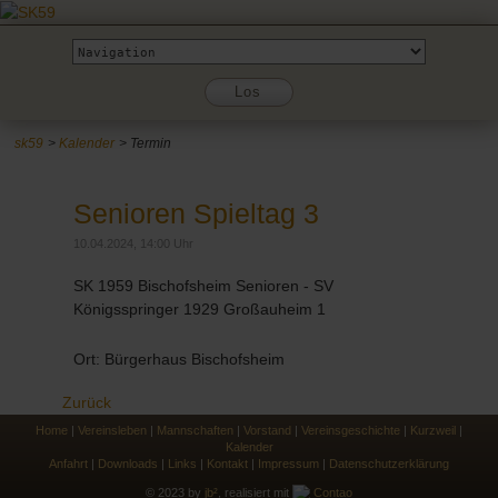
Zielseite
Los
sk59
Kalender
Termin
Senioren Spieltag 3
10.04.2024, 14:00 Uhr
SK 1959 Bischofsheim Senioren - SV
Königsspringer 1929 Großauheim 1
Ort: Bürgerhaus Bischofsheim
Zurück
Home
|
Vereinsleben
|
Mannschaften
|
Vorstand
|
Vereinsgeschichte
|
Kurzweil
|
Kalender
Anfahrt
|
Downloads
|
Links
|
Kontakt
|
Impressum
|
Datenschutzerklärung
© 2023 by
jb²
, realisiert mit
Contao