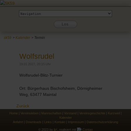
Zielseite
Los
sk59
Kalender
Termin
Wolfsrudel
19.01.2027, 20:15 Uhr
Wolfsrudel-Blitz-Turnier
Ort: Bürgerhaus Bischofsheim, Dörnigheimer
Weg, 63477 Maintal
Zurück
Home
|
Vereinsleben
|
Mannschaften
|
Vorstand
|
Vereinsgeschichte
|
Kurzweil
|
Kalender
Anfahrt
|
Downloads
|
Links
|
Kontakt
|
Impressum
|
Datenschutzerklärung
© 2023 by
jb²
, realisiert mit
Contao